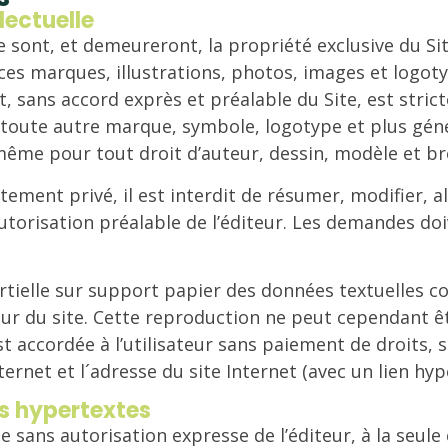
lectuelle
e sont, et demeureront, la propriété exclusive du Si
e ces marques, illustrations, photos, images et log
, sans accord exprès et préalable du Site, est stric
toute autre marque, symbole, logotype et plus génér
même pour tout droit d’auteur, dessin, modèle et bre
tement privé, il est interdit de résumer, modifier, a
utorisation préalable de l’éditeur. Les demandes do
tielle sur support papier des données textuelles cont
iteur du site. Cette reproduction ne peut cependant
 est accordée à l’utilisateur sans paiement de droit
ternet et l´adresse du site Internet (avec un lien hy
ns hypertextes
site sans autorisation expresse de l’éditeur, à la seul