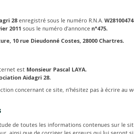
dagri 28
enregistré sous le numéro R.N.A.
W2810047
ier 2011
sous le numéro d’annonce
n°475.
ture, 10 rue Dieudonné Costes, 28000 Chartres.
nternet est
Monsieur Pascal LAYA.
sociation Aidagri 28.
ction concernant ce site, n’hésitez pas à écrire au 
s
itude de toutes les informations contenues sur le sit
ur, ainsi que de corriger les erreurs qui lui seront s